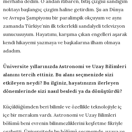
merhaba dedim. O andan itibaren, bitiş çizgisi sandığım
noktayı başlangıç çizgim haline getirdim. Şu an Dünya
ve Avrupa Şampiyonu bir paralimpik okçuyum ve aynı
zamanda Türkiye’nin ilk tekerlekli sandalyeli televizyon
sunucusuyum. Hayatımı, karşıma çıkan engelleri aşarak
kendi hikayemi yazmaya ve başkalarına ilham olmaya
adadım.
Üniversite yıllarınızda Astronomi ve Uzay Bilimleri
alanını tercih ettiniz. Bu alanı seçmenizde sizi
etkileyen neydi? Bu ilginiz, hayatınızın ilerleyen
dönemlerinde sizi nasıl besledi ya da dönüştürdü?
Küçüklüğümden beri bilimle ve özellikle teknolojiyle iç
içe bir merakım vardı. Astronomi ve Uzay Bilimleri
bölümü beni evrenin bilinmezliklerini keşfetme fikriyle
cezbetti. Üniversitede bu bölümü seçmemde, uzaya ve