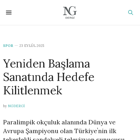
SPOR
23 EYLÜL 2025
Yeniden Başlama
Sanatında Hedefe
Kilitlenmek
by
NGDERGI
Paralimpik okçuluk alanında Dünya ve
Avrupa Şampiyonu olan Türkiyeʼnin ilk
tekerlekli sandalyeli televizyon sunucusu