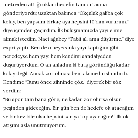
metreden attığı okları hedefin tam ortasına
gönderiyordu; uzaktan bakınca “Okçuluk galiba çok
kolay, ben yapsam birkaç aya hepsini 10’dan vururum.”
diye içimden geçirdim. İlk buluşmamızda yayı elime
almak istedim. Naci ağabey “Tabiî al, ama düşürme.” diye
espri yaptı. Ben de o heyecanla yayı kaptığım gibi
neredeyse hem yayı hem kendimi sandalyeden
düşürüyordum. O an anladım ki bu iş göründüğü kadar
kolay değil. Ancak zor olması beni aksine hırslandırdı.
Kendime “Bunu önce zihninde çöz.” diyerek bir söz
verdim:
“Bu spor tam bana göre, ne kadar zor olursa olsun
peşinden gideceğim. Bir gün ben de hedefe ok atacağım
ve bir kez bile olsa hepsini sarıya toplayacağım!” İlk ok
atışımı asla unutmuyorum.